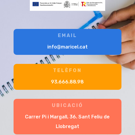
EMAIL
info@maricel.cat
TELÈFON
93.666.88.98
UBICACIÓ
Carrer Pi i Margall, 36. Sant Feliu de
Llobregat