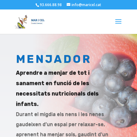
93.666.88.98
info@maricel.cat
MENJADOR
Aprendre a menjar de tot i
sanament en funció de les
necessitats nutricionals dels
infants.
Durant el migdia els nens i les nenes
gaudeixen d’un espai per relaxar-se,
aprenent ha menjar sols, gaudint d’un